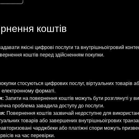
ернення коштів
авати якісні цифрові послуги та внутрішньоігровий контен
вернення коштів перед здійсненням покупки.
покупки стосуються цифрових послуг, віртуальних товарів а
в електронному форматі.
я:
Запити на повернення коштів можуть бути розглянуті у ви
нічна проблема завадила доступу до послуги.
я:
Повернення коштів зазвичай недоступне для використан
туальних товарів або завершених внутрішньоігрових транзак
авторизовані чарджбеки або платіжні спори можуть призве
вісів на час перевірки.