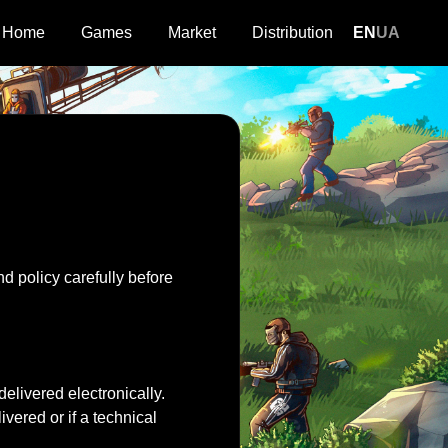
Home
Games
Market
Distribution
EN
UA
nd policy carefully before
delivered electronically.
ered or if a technical