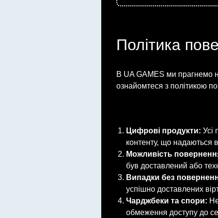
Політика пов
В UA GAMES ми прагнемо над
ознайомтеся з політикою по
Цифрові продукти:
Усі 
контенту, що надаються 
Можливість поверненн
був доставлений або тех
Випадки без поверненн
успішно доставлених вір
Чарджбеки та спори:
Не
обмеження доступу до сер